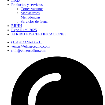
Inicio
Productos y servicios
Cortes vacunos
Medias reses
Menudencias
Servicios de faena
RRHH
Expo Rural 2025
ATRIBUTOS/CERTIFICACIONES
(+54) 02324-433711
ventas@elmercedino.com
rrhh@elmercedino.com