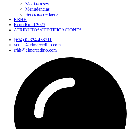
Medias reses
Menudencias
Servicios de faena
RRHH
Expo Rural 2025
ATRIBUTOS/CERTIFICACIONES
(+54) 02324-433711
ventas@elmercedino.com
rrhh@elmercedino.com